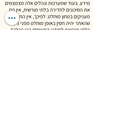
מידע. בעוד שמערכות ונהלים אלה מצמצמים
את הסיכונים לחדירה בלתי מורשית, אין הם
מעניקים בטחון מוחלט. לפיכך, אין התחייבות
שהאתר יהיה חסין באופן מוחלט מפני גישה
בלתי מורשית למידע המאוחסן בהן (ובלבד
שננקטו אמצעים סבירים למנוע אותן).
ד. זכות לעיין במידע
12. לידיעתך, על פי חוק הגנת הפרטיות,
התשמ"א-1981") חוק הגנת הפרטיות"), כל
אדם זכאי לעיין במידע שעליו המוחזק במאגר
מידע. אדם שעיין במידע שעליו ומצא כי אינו
נכון, שלם, ברור או מעודכן, רשאי לפנות לבעל
מאגר המידע בבקשה לתקן את המידע או
למוחקו.
13.ל ידיעתך, בנוסף, אם המידע שבמאגרי
החברה משמש לצורך פניה אישית אליך, הנך
זכאי על פי חוק הגנת הפרטיות לדרוש בכתב
שהמידע המתייחס אליך יימחק ממאגר
המידע.
14. מדיניות הפרטיות של האתר יכול ותשתנה