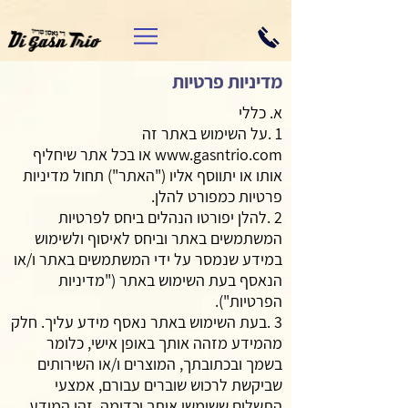
מדיניות פרטיות
א. כללי
1 .על השימוש באתר זה
www.gasntrio.com
או בכל אתר שיחליף
אותו או יתווסף אליו ("האתר") תחול מדיניות
פרטיות כמפורט להלן.
2 .להלן יפורטו הנהלים ביחס לפרטיות
המשתמשים באתר וביחס לאיסוף ולשימוש
במידע שנמסר על ידי המשתמשים באתר ו/או
הנאסף בעת השימוש באתר ("מדיניות
הפרטיות").
3 .בעת השימוש באתר נאסף מידע עליך. חלק
מהמידע מזהה אותך באופן אישי, כלומר
בשמך ובכתובתך, המוצרים ו/או השירותים
שביקשת לרכוש שוברים עבורם, אמצעי
התשלום ששימשו אותך וכדומה. זהו המידע