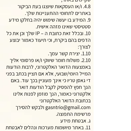
4.8. ו/או העסקאות שיוצגו בעת הביקור
באתרים לתחומי ההתעניינות שלך.
9. המידע בו יעשה שימוש יהיה בחלקו מידע
סטטיסטי שאינו מזהה אישית.
10. ובכלל זאת כתובת ה – IP שלך וכן את כל
הדפים בהם ביקרת, וכי תיעוד כאמור יבוצע
לצורך:
1.10. יצירת קשר עמך.
2.10. משלוח חומר שיווקי ו/או פרסומי אליך
באמצעות הדואר האלקטרוני, לרבות הודעות
המייל היומי/שבועי, אלא אם תציין בכתב בפני
די גאסן טריו כי אינך מעוניין בכך עוד. באם
הנך חפץ להפסיק לקבל הודעות דואר
אלקטרוני כאמור, הנך מוזמן לפנות אלינו
בכתובת הדואר האלקטרוני
gasntrio@gmail.com
ולבקש להסירך
מרשימת התפוצה.
ג. אבטחת מידע
11. באתר מיושמות מערכות ונהלים לאבטחת