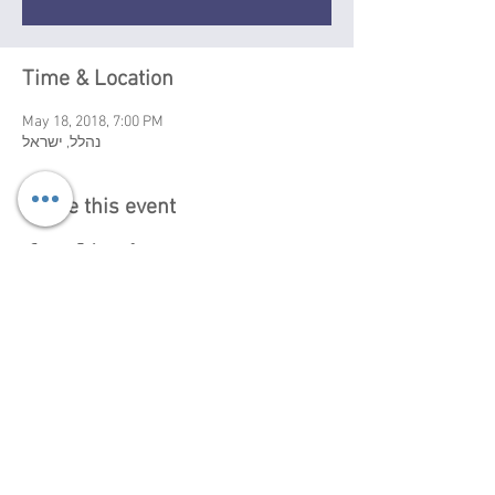
Time & Location
May 18, 2018, 7:00 PM
נהלל, ישראל
Share this event
Booking info, Israel:
+972-52-5287100 |
+972-
52-3924464
gasntrio@gmail.com
Privacy Policy